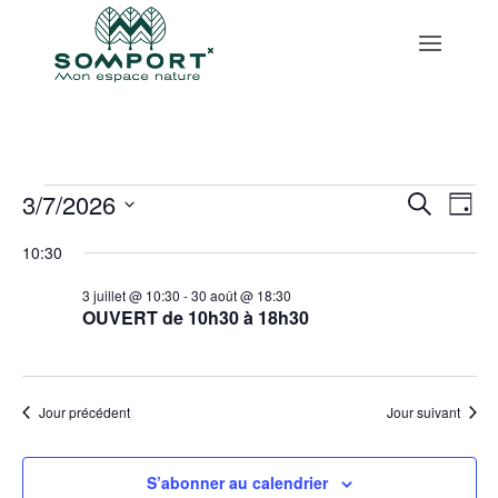
Skip to content
Évènements
Reche
Na
3/7/2026
Recherche
Jour
de
et
for
Sélectionnez
vu
10:30
naviga
3
une
Év
de
date.
juillet
3 juillet @ 10:30
-
30 août @ 18:30
vues
OUVERT de 10h30 à 18h30
,
Évène
2026
Jour précédent
Jour suivant
S’abonner au calendrier