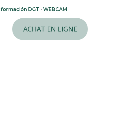
nformación DGT
·
WEBCAM
ACHAT EN LIGNE