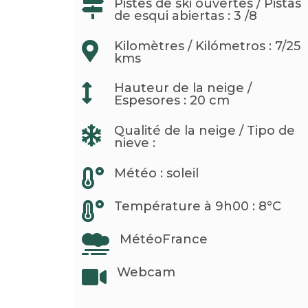
Pistes de ski ouvertes / Pistas

de esqui abiertas : 3 /8
Kilomètres / Kilómetros : 7/25

kms
Hauteur de la neige /

Espesores : 20 cm
Qualité de la neige / Tipo de

nieve :
Météo : soleil

Température à 9h00 : 8°C

MétéoFrance

Webcam
