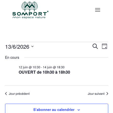
Skip to content
Évènements
Reche
Na
13/6/2026
Recherche
Jour
de
et
for
Sélectionnez
vu
En cours
naviga
13
une
Év
de
date.
juin
12 juin @ 10:30
-
14 juin @ 18:30
vues
OUVERT de 10h30 à 18h30
,
Évène
2026
Jour précédent
Jour suivant
S’abonner au calendrier